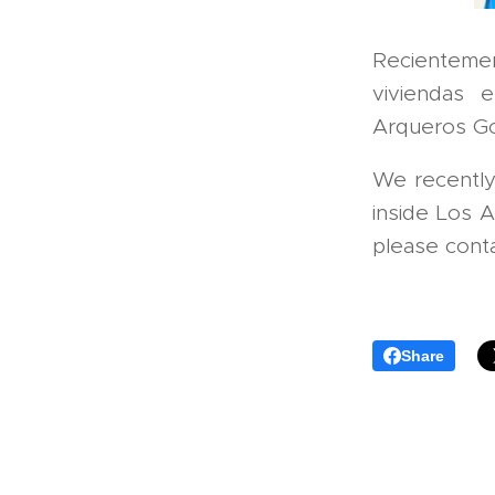
Recienteme
viviendas 
Arqueros Go
We recently
inside Los 
please conta
Share