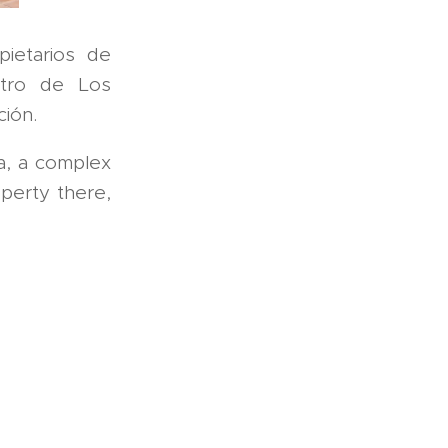
ietarios de
ntro de Los
ión.
a, a complex
perty there,